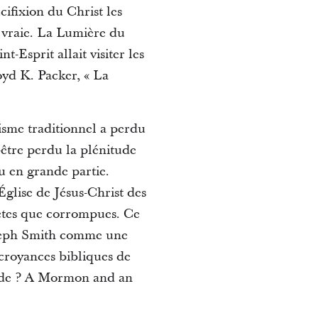
cifixion du Christ les
as vraie. La Lumière du
-Esprit allait visiter les
oyd K. Packer, « La
nisme traditionnel a perdu
-être perdu la plénitude
u en grande partie.
glise de Jésus-Christ des
lètes que corrompues. Ce
Joseph Smith comme une
croyances bibliques de
ide ? A Mormon and an