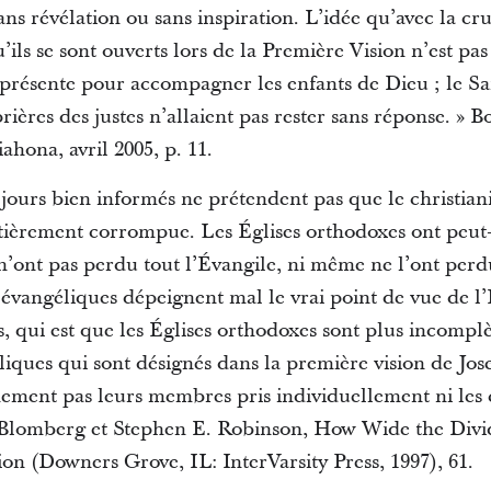
ns révélation ou sans inspiration. L’idée qu’avec la cru
u’ils se sont ouverts lors de la Première Vision n’est p
 présente pour accompagner les enfants de Dieu ; le Saint
ières des justes n’allaient pas rester sans réponse. » B
ahona, avril 2005, p. 11.
 jours bien informés ne prétendent pas que le christia
entièrement corrompue. Les Églises orthodoxes ont peut
 n’ont pas perdu tout l’Évangile, ni même ne l’ont perd
évangéliques dépeignent mal le vrai point de vue de l’É
s, qui est que les Églises orthodoxes sont plus incomp
bliques qui sont désignés dans la première vision de 
ement pas leurs membres pris individuellement ni les 
 Blomberg et Stephen E. Robinson, How Wide the Div
on (Downers Grove, IL: InterVarsity Press, 1997), 61.