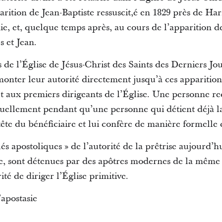
arition de Jean-Baptiste ressuscit,é en 1829 près de H
, et, quelque temps après, au cours de l’apparition de
s et Jean.
e l’Église de Jésus-Christ des Saints des Derniers Jou
monter leur autorité directement jusqu’à ces apparitions 
t aux premiers dirigeants de l’Église. Une personne rec
tuellement pendant qu’une personne qui détient déjà la
tête du bénéficiaire et lui confère de manière formelle c
s apostoliques » de l’autorité de la prêtrise aujourd’hu
lise, sont détenues par des apôtres modernes de la même
ité de diriger l’Église primitive.
’apostasie