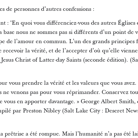
es de personnes d’autres confessions :
: ‘En quoi vous différenciez-vous des autres Églises 
la base nous ne sommes pas si différents d’un point de v
cipe de l’amour en commun. L’un des grands principe
 recevoir la vérité, et de l’accepter d’où qu’elle vienn
Jesus Christ of Latter-day Saints (seconde édition). (S
r vous prendre la vérité et les valeurs que vous avez
s ne venons pas pour vous réprimander. Conservez tou
e vous en apporter davantage. » George Albert Smith, 
ilé par Preston Nibley (Salt Lake City : Deseret News P
la prêtrise a été rompue. Mais l’humanité n’a pas été la