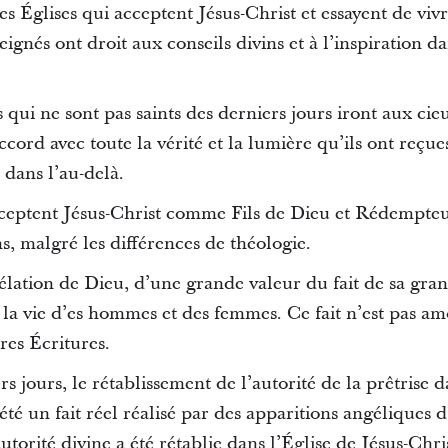
 Églises qui acceptent Jésus-Christ et essayent de vivr
eignés ont droit aux conseils divins et à l’inspiration d
 qui ne sont pas saints des derniers jours iront aux cieu
ccord avec toute la vérité et la lumière qu’ils ont reçue
dans l’au-delà.
cceptent Jésus-Christ comme Fils de Dieu et Rédempte
, malgré les différences de théologie.
élation de Dieu, d’une grande valeur du fait de sa gra
la vie d’es hommes et des femmes. Ce fait n’est pas am
res Écritures.
rs jours, le rétablissement de l’autorité de la prêtrise 
été un fait réel réalisé par des apparitions angéliques d
utorité divine a été rétablie dans l’Église de Jésus-Chr