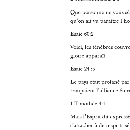
Que personne ne vous sédu
qu’on ait vu paraître l’h
Ésaïe 60:2
Voici, les ténèbres couvren
gloire apparaît.
Ésaïe 24 :5
Le pays était profané par 
rompaient l’alliance éter
1 Timothée 4:1
Mais l’Esprit dit expres
s’attacher à des esprits 