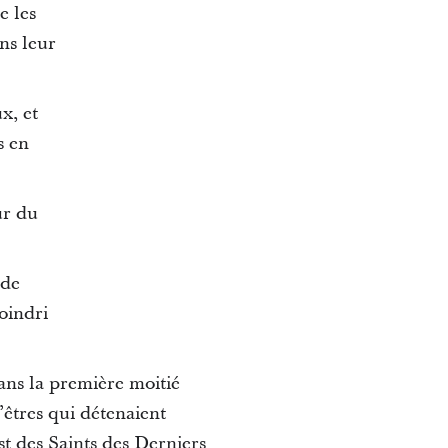
e les
ans leur
x, et
s en
ur du
nde
oindri
dans la première moitié
’êtres qui détenaient
ist des Saints des Derniers