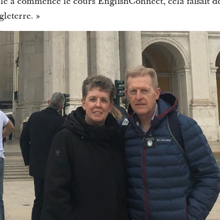
e a commencé le cours EnglishConnect, cela faisait deu
leterre. »