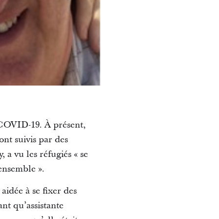
 COVID-19. À présent,
nt suivis par des
 a vu les réfugiés « se
 ensemble ».
aidée à se fixer des
ant qu’assistante