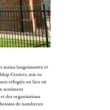
es mains languissantes et
dship Centers, mis en
 aux réfugiés un lieu où
un sentiment
 et des organisations
x besoins de nombreux