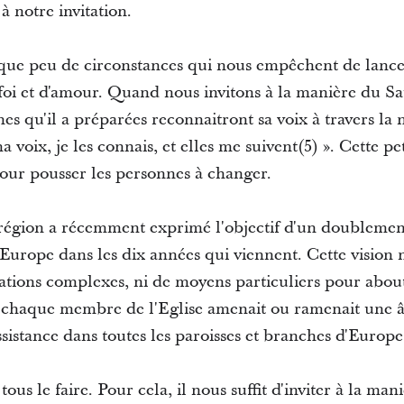
 notre invitation.
 que peu de circonstances qui nous empêchent de lancer
 foi et d'amour. Quand nous invitons à la manière du S
s qu'il a préparées reconnaitront sa voix à travers la 
voix, je les connais, et elles me suivent(5) ». Cette pe
our pousser les personnes à changer.
r région a récemment exprimé l'objectif d'un doublem
urope dans les dix années qui viennent. Cette vision n
tions complexes, ni de moyens particuliers pour about
Si chaque membre de l'Eglise amenait ou ramenait une â
assistance dans toutes les paroisses et branches d'Europe
ous le faire. Pour cela, il nous suffit d'inviter à la ma