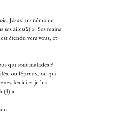
fois, Jésus lui-même ne
s ses ailes(2) ». Ses mains
 est étendu vers vous, et
vous qui sont malades ?
ilés, ou lépreux, ou qui
ez-les ici et je les
e(4) ».
er.