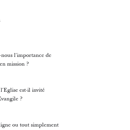
s
ns-nous l'importance de
en mission ?
glise est-il invité
Evangile ?
 digne ou tout simplement