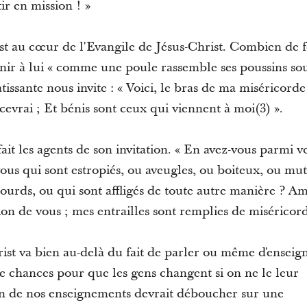
ir en mission ! »
est au cœur de l'Evangile de Jésus-Christ. Combien de 
venir à lui « comme une poule rassemble ses poussins sou
issante nous invite : « Voici, le bras de ma miséricorde
ecevrai ; Et bénis sont ceux qui viennent à moi(3) ».
 fait les agents de son invitation. « En avez-vous parmi 
ous qui sont estropiés, ou aveugles, ou boiteux, ou mut
ourds, ou qui sont affligés de toute autre manière ? Amen
sion de vous ; mes entrailles sont remplies de miséricord
ist va bien au-delà du fait de parler ou même d'enseign
de chances pour que les gens changent si on ne le leur
n de nos enseignements devrait déboucher sur une