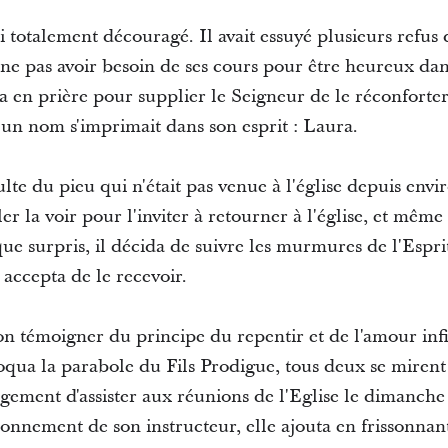
ui totalement découragé. Il avait essuyé plusieurs refus 
ne pas avoir besoin de ses cours pour être heureux dans 
a en prière pour supplier le Seigneur de le réconforte
u'un nom s'imprimait dans son esprit : Laura.
te du pieu qui n'était pas venue à l'église depuis envir
ler la voir pour l'inviter à retourner à l'église, et même
ue surpris, il décida de suivre les murmures de l'Esprit
 accepta de le recevoir.
ion témoigner du principe du repentir et de l'amour inf
qua la parabole du Fils Prodigue, tous deux se mirent
gagement d'assister aux réunions de l'Eglise le dimanche
tonnement de son instructeur, elle ajouta en frissonnan