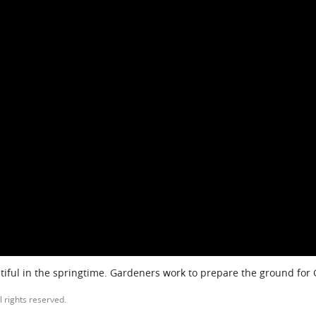
iful in the springtime. Gardeners work to prepare the ground for
l rights reserved.