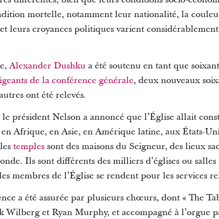
ndition mortelle, notamment leur nationalité, la couleu
 et leurs croyances politiques varient considérablemen
ce,
Alexander Dushku
a été soutenu en tant que soixant
rigeants de la conférence générale
, deux nouveaux soix
autres ont été relevés.
, le président Nelson a annoncé que l’Église allait cons
en Afrique, en Asie, en Amérique latine, aux États-Uni
 les
temples
sont des maisons du Seigneur, des lieux sacré
monde.
Ils sont différents des milliers d’églises ou salle
les membres de l’Église se rendent pour les services r
nce a été assurée par plusieurs chœurs, dont « The T
ck Wilberg et Ryan Murphy, et accompagné à l’orgue 