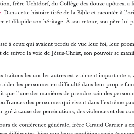
ion, frère Uchtdorf, du Collège des douze apôtres, a fa
e
.
Dans cette histoire tirée de la Bible et racontée à l’o
yer et dilapide son héritage.
À son retour, son père lui p
ssé à ceux qui avaient perdu de vue leur foi, leur prom
 de suivre la voie de Jésus-Christ, son pouvoir se manif
traitons les uns les autres est vraiment importante », a
 aider les personnes en difficulté dans leur propre fam
dit que l’une des manières de prendre soin des personne
ouffrances des personnes qui vivent dans l’extrême pauv
r gré à cause des persécutions, des violences et des conf
ours de conférence générale, frère Giraud-Carrier a e
ures différentes, bien que leurs conditions socio-écono