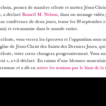
 choix, pensez de manière céleste et mettez Jésus-Chri
», a déclaré
Russell M. Nelson,
dans un message vidéo p
une conférence de deux jours, tenue les 30 septembre e
nis) et retransmise dans le monde entier.
éleste, vous verrez les épreuves et l’opposition sous u
Église de Jésus-Christ des Saints des Derniers Jours, qui
éleste, votre cœur changera progressivement. Vous aure
t », a-t-il déclaré.
En raison d’une blessure musculaire
personne et a dû en
suivre les sessions par le biais de la