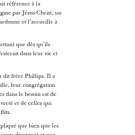
it référence à la
rigine par Jésus-Christ, un
ardonne et l’accueille à
ettant que dès qu’ils
esterait dans leur vie et
 dit frère Phillips.
Il a
ille, leur congrégation
s dans le besoin est de
reté et de celles qui
lits.
xpliqué que bien que les
miques divergent et que