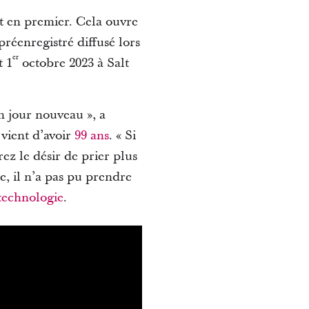
st en premier. Cela ouvre
réenregistré diffusé lors
er
t 1
octobre 2023 à Salt
n jour nouveau », a
 vient d’avoir
99 ans
.
« Si
z le désir de prier plus
, il n’a pas pu prendre
 technologie
.