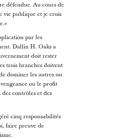
être défendue. Au cours de
e vie publique et je crois
e.»
plication par les
ement. Dallin H. Oaks a
uvernement doit rester
ces trois branches doivent
u de dominer les autres ou
a vengeance ou le profit
 des contrôles et des
géré cinq responsabilités
i, faire preuve de
tisme.