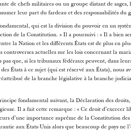
junte de chefs militaires ou un groupe distant de sages, 
assumer leur part du fardeau et des responsabilités du
ndamental, qui est la division du pouvoir en un systèm
tion de la Constitution. » Il a poursuivi : « Il a bien se
entre la Nation et les différents États est de plus en pl
des controverses actuelles sur les lois concernant la mar
ns pas que, si les tribunaux fédéraux peuvent, dans leur
 des États à ce sujet (qui est réservé aux États), nous 
réattribué de la branche législative à la branche judicia
principe fondamental suivant, la Déclaration des droit
igieuse. Il a fait cette remarque : « Ce droit d’exercer l
teurs d’une importance suprême de la Constitution des
arantie aux États-Unis alors que beaucoup de pays ne l’