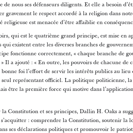
ire de nous ses défenseurs diligents. Et elle a besoin d’
rer gravement le respect accordé à la religion dans notr
rté religieuse est menacée d’être affaiblie en conséquenc
irs, qui est le quatrième grand principe, est mise en ap
es qui existent entre les diverses branches de gouvern
cipe fonctionne correctement, « chaque branche de go
» Il a ajouté : « En outre, les pouvoirs de chacune de 
 bonne foi l’effort de servir les intérêts publics au lie
 seul représentant officiel. La politique politicienne, l
is être la première force qui motive dans l’application
 la Constitution et ses principes, Dallin H. Oaks a sug
s’acquitter : comprendre la Constitution, soutenir la lo
dans ses déclarations politiques et promouvoir le patrio