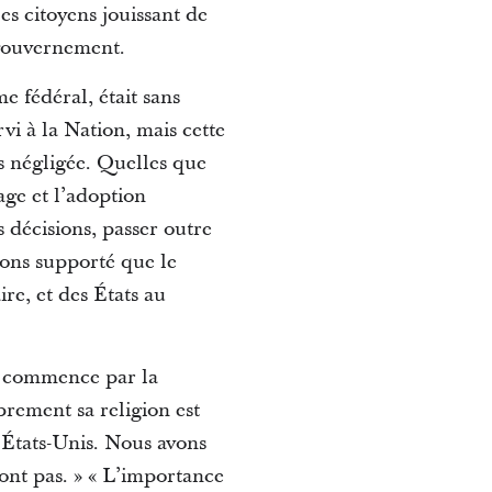
les citoyens jouissant de
 gouvernement.
e fédéral, était sans
rvi à la Nation, mais cette
us négligée. Quelles que
iage et l’adoption
s décisions, passer outre
avons supporté que le
ire, et des États au
s, commence par la
ibrement sa religion est
 États-Unis. Nous avons
ont pas. » « L’importance