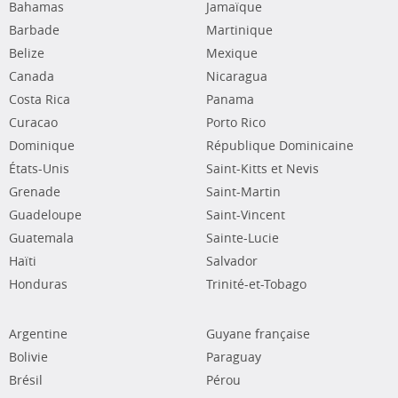
Bahamas
Jamaïque
Barbade
Martinique
Belize
Mexique
Canada
Nicaragua
Costa Rica
Panama
Curacao
Porto Rico
Dominique
République Dominicaine
États-Unis
Saint-Kitts et Nevis
Grenade
Saint-Martin
Guadeloupe
Saint-Vincent
Guatemala
Sainte-Lucie
Haïti
Salvador
Honduras
Trinité-et-Tobago
Argentine
Guyane française
Bolivie
Paraguay
Brésil
Pérou