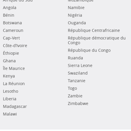
Afrique du Sud
Mozambique
Angola
Namibie
Bénin
Nigéria
Botswana
Ouganda
Cameroun
République Centrafricaine
Cap-Vert
République démocratique du
Congo
Côte-d’Ivoire
République du Congo
Éthiopie
Ruanda
Ghana
Sierra Leone
Île Maurice
Swaziland
Kenya
Tanzanie
La Réunion
Togo
Lesotho
Zambie
Liberia
Zimbabwe
Madagascar
Malawi