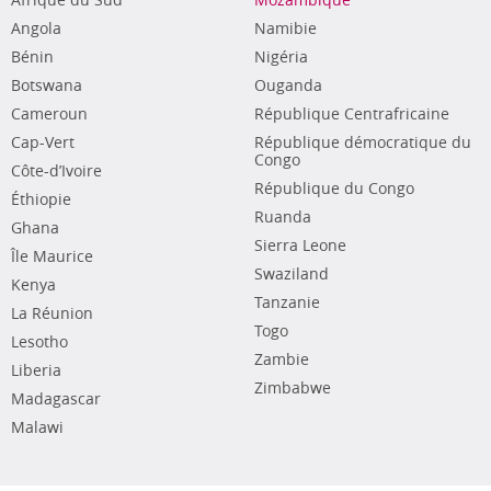
Afrique du Sud
Mozambique
Angola
Namibie
Bénin
Nigéria
Botswana
Ouganda
Cameroun
République Centrafricaine
Cap-Vert
République démocratique du
Congo
Côte-d’Ivoire
République du Congo
Éthiopie
Ruanda
Ghana
Sierra Leone
Île Maurice
Swaziland
Kenya
Tanzanie
La Réunion
Togo
Lesotho
Zambie
Liberia
Zimbabwe
Madagascar
Malawi