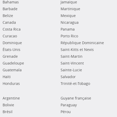
Bahamas
Jamaïque
Barbade
Martinique
Belize
Mexique
Canada
Nicaragua
Costa Rica
Panama
Curacao
Porto Rico
Dominique
République Dominicaine
États-Unis
Saint-Kitts et Nevis
Grenade
Saint-Martin
Guadeloupe
Saint-Vincent
Guatemala
Sainte-Lucie
Haïti
Salvador
Honduras
Trinité-et-Tobago
Argentine
Guyane française
Bolivie
Paraguay
Brésil
Pérou