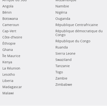
Afrique du Sud
Mozambique
Angola
Namibie
Bénin
Nigéria
Botswana
Ouganda
Cameroun
République Centrafricaine
Cap-Vert
République démocratique du
Congo
Côte-d’Ivoire
République du Congo
Éthiopie
Ruanda
Ghana
Sierra Leone
Île Maurice
Swaziland
Kenya
Tanzanie
La Réunion
Togo
Lesotho
Zambie
Liberia
Zimbabwe
Madagascar
Malawi