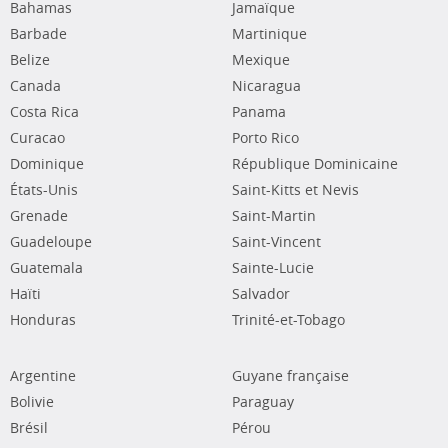
Bahamas
Jamaïque
Barbade
Martinique
Belize
Mexique
Canada
Nicaragua
Costa Rica
Panama
Curacao
Porto Rico
Dominique
République Dominicaine
États-Unis
Saint-Kitts et Nevis
Grenade
Saint-Martin
Guadeloupe
Saint-Vincent
Guatemala
Sainte-Lucie
Haïti
Salvador
Honduras
Trinité-et-Tobago
Argentine
Guyane française
Bolivie
Paraguay
Brésil
Pérou