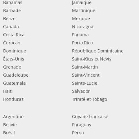
Bahamas
Jamaïque
Barbade
Martinique
Belize
Mexique
Canada
Nicaragua
Costa Rica
Panama
Curacao
Porto Rico
Dominique
République Dominicaine
États-Unis
Saint-Kitts et Nevis
Grenade
Saint-Martin
Guadeloupe
Saint-Vincent
Guatemala
Sainte-Lucie
Haïti
Salvador
Honduras
Trinité-et-Tobago
Argentine
Guyane française
Bolivie
Paraguay
Brésil
Pérou