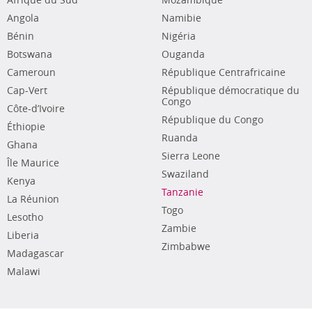
Afrique du Sud
Mozambique
Angola
Namibie
Bénin
Nigéria
Botswana
Ouganda
Cameroun
République Centrafricaine
Cap-Vert
République démocratique du
Congo
Côte-d’Ivoire
République du Congo
Éthiopie
Ruanda
Ghana
Sierra Leone
Île Maurice
Swaziland
Kenya
Tanzanie
La Réunion
Togo
Lesotho
Zambie
Liberia
Zimbabwe
Madagascar
Malawi