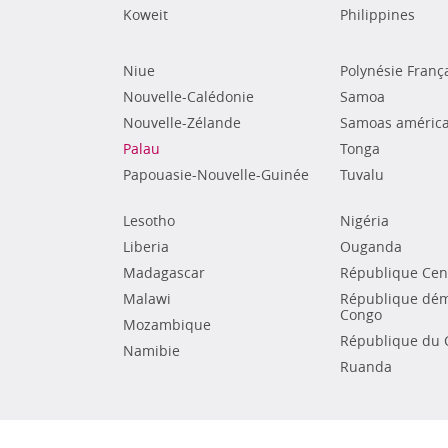
Koweit
Philippines
Niue
Polynésie Franç
Nouvelle-Calédonie
Samoa
Nouvelle-Zélande
Samoas américa
Palau
Tonga
Papouasie-Nouvelle-Guinée
Tuvalu
Lesotho
Nigéria
Liberia
Ouganda
Madagascar
République Cent
Malawi
République dém
Congo
Mozambique
République du 
Namibie
Ruanda