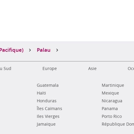
s
Pacifique)
Palau
u Sud
Europe
Asie
Océ
Guatemala
Martinique
Haïti
Mexique
Honduras
Nicaragua
Îles Caïmans
Panama
Iles Vierges
Porto Rico
Jamaïque
République Dom