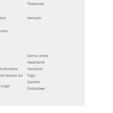
Thaïlande
aise
Vanuatu
ines
Sierra Leone
Swaziland
rafricaine
Tanzanie
ocratique du
Togo
Zambie
Congo
Zimbabwe