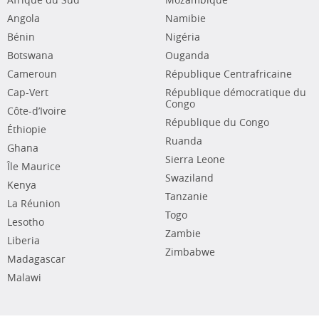
Afrique du Sud
Mozambique
Angola
Namibie
Bénin
Nigéria
Botswana
Ouganda
Cameroun
République Centrafricaine
Cap-Vert
République démocratique du
Congo
Côte-d’Ivoire
République du Congo
Éthiopie
Ruanda
Ghana
Sierra Leone
Île Maurice
Swaziland
Kenya
Tanzanie
La Réunion
Togo
Lesotho
Zambie
Liberia
Zimbabwe
Madagascar
Malawi