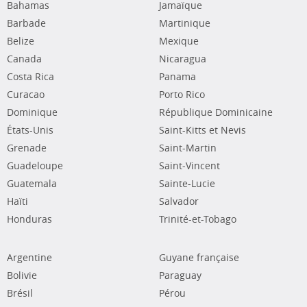
Bahamas
Jamaïque
Barbade
Martinique
Belize
Mexique
Canada
Nicaragua
Costa Rica
Panama
Curacao
Porto Rico
Dominique
République Dominicaine
États-Unis
Saint-Kitts et Nevis
Grenade
Saint-Martin
Guadeloupe
Saint-Vincent
Guatemala
Sainte-Lucie
Haïti
Salvador
Honduras
Trinité-et-Tobago
Argentine
Guyane française
Bolivie
Paraguay
Brésil
Pérou