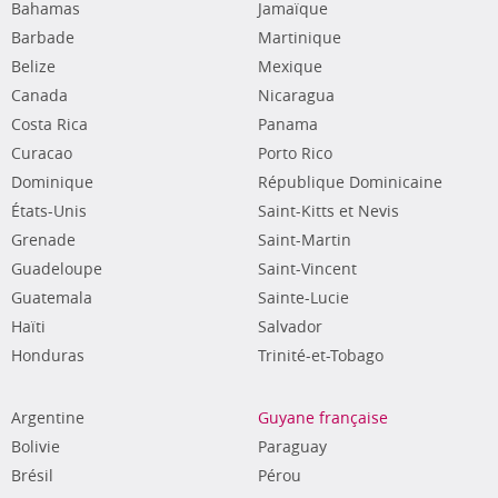
Bahamas
Jamaïque
Barbade
Martinique
Belize
Mexique
Canada
Nicaragua
Costa Rica
Panama
Curacao
Porto Rico
Dominique
République Dominicaine
États-Unis
Saint-Kitts et Nevis
Grenade
Saint-Martin
Guadeloupe
Saint-Vincent
Guatemala
Sainte-Lucie
Haïti
Salvador
Honduras
Trinité-et-Tobago
Argentine
Guyane française
Bolivie
Paraguay
Brésil
Pérou