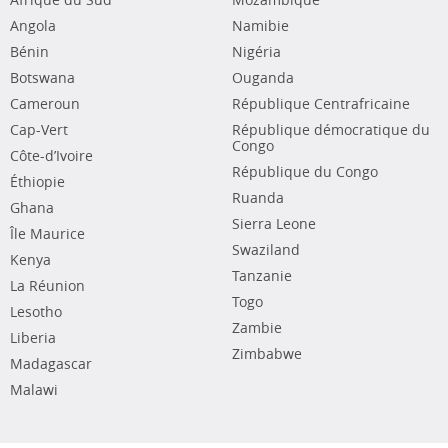
Afrique du Sud
Mozambique
Angola
Namibie
Bénin
Nigéria
Botswana
Ouganda
Cameroun
République Centrafricaine
Cap-Vert
République démocratique du
Congo
Côte-d’Ivoire
République du Congo
Éthiopie
Ruanda
Ghana
Sierra Leone
Île Maurice
Swaziland
Kenya
Tanzanie
La Réunion
Togo
Lesotho
Zambie
Liberia
Zimbabwe
Madagascar
Malawi